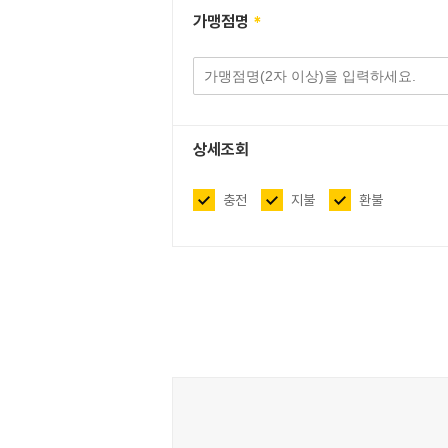
가맹점명
상세조회
 충전
 지불
 환불