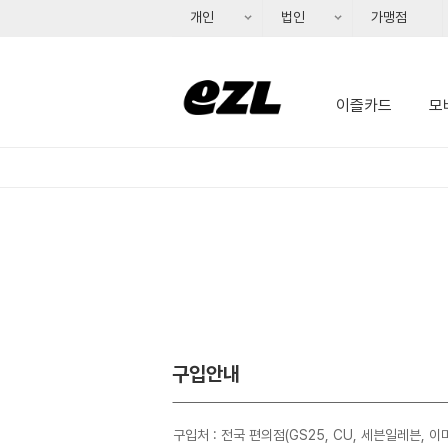
개인
법인
가맹점
개인회원, 펼치기
이즐카드
모
구입안내
 구입처 : 전국 편의점(GS25, CU, 세븐일레븐, 이