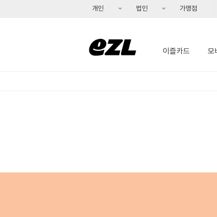
개인
법인
가맹점
개인회원, 펼치기
이즐카드
모