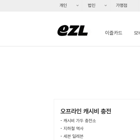
개인
법인
가맹점
개인회원, 펼치기
이즐카드
모
오프라인 캐시비 충전
 캐시비 가두 충전소
 지하철 역사
 세븐 일레븐